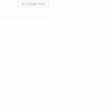
jeu. 10 sept., 19:00
Sièges
ociation
Foncière Citoyenne
leurbanne
Saint-Amans-de-Pellagal