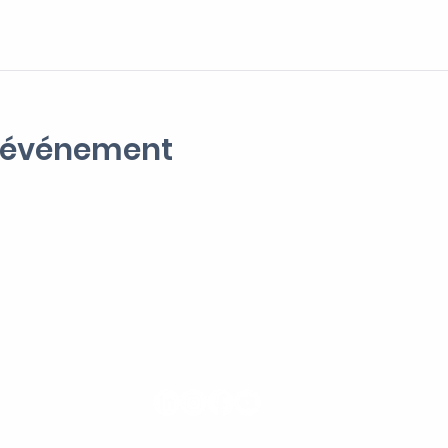
t événement
CERF VERT
Nous suivre
>
Ass
Vil