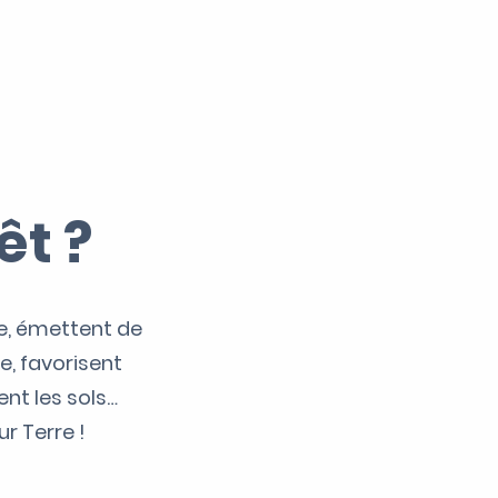
êt ?
ne, émettent de
e, favorisent
ent les sols…
r Terre !