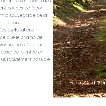
les arbres ont des tailles
 sont coupés de façon
nt la sauvegarde de la
n de bois.
 Ces exploitations
s ce que le champ de
nventionnelle. C’est une
e essence, plantée en
lus rapidement possible.
Forêt Cerf Ver