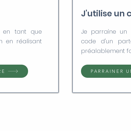
n
J'utilise un
e en tant que
Je parraine un a
n en réalisant
code d'un part
préalablement fo
RE
PARRAINER U