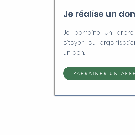
Je réalise un do
Je parraine un arbr
citoyen ou organisatio
un don.
PARRAINER UN ARB