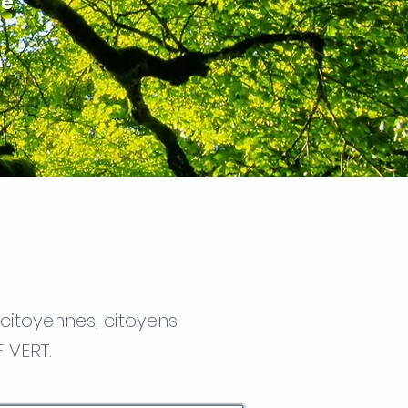
té
citoyennes, citoyens
F VERT.