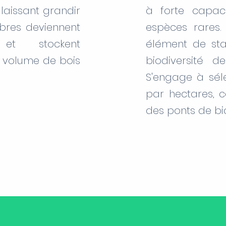
s laissant grandir
à forte capaci
rbres deviennent
espèces rares.
 et stockent
élément de stab
 volume de bois
biodiversité de
.
S'engage à séle
par hectares, 
des ponts de bio