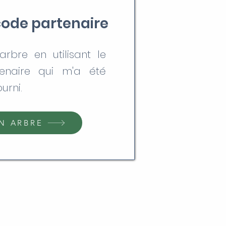
 code partenaire
rbre en utilisant le
enaire qui m'a été
urni.
N ARBRE