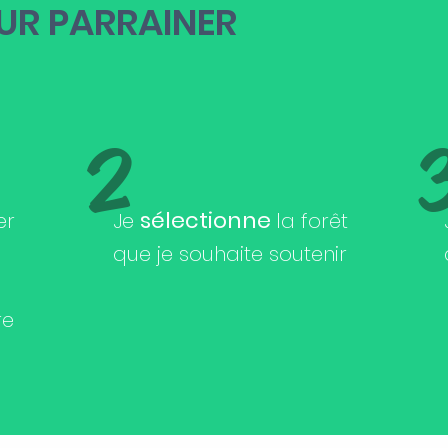
UR PARRAINER
2
sélectionne
er
Je
la forêt
que je souhaite soutenir
re